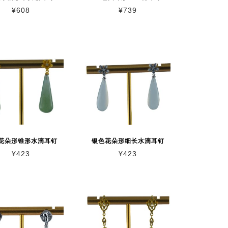
¥
608
¥
739
花朵形锥形水滴耳钉
银色花朵形细长水滴耳钉
¥
423
¥
423