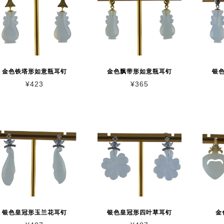
金色铁塔形如意瓶耳钉
金色飘带形如意瓶耳钉
银
¥
423
¥
365
银色皇冠形玉兰花耳钉
银色皇冠形四叶草耳钉
金