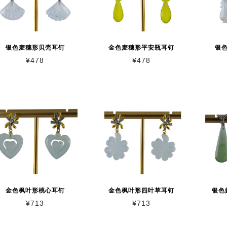
银色麦穗形贝壳耳钉
金色麦穗形平安瓶耳钉
银
¥
478
¥
478
金色枫叶形桃心耳钉
金色枫叶形四叶草耳钉
银色
¥
713
¥
713