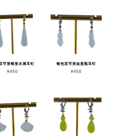
双节形锥形水滴耳钉
银色双节形如意瓶耳钉
¥
450
¥
450