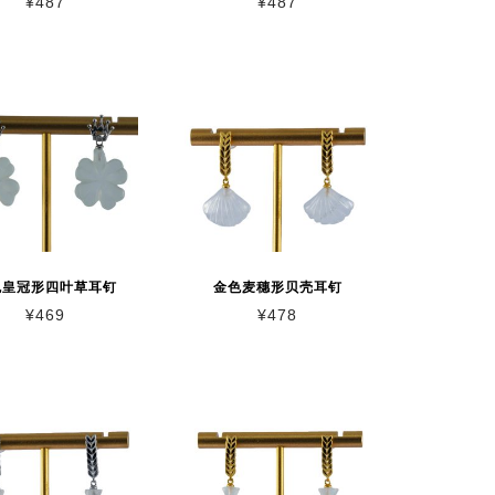
¥
487
¥
487
色皇冠形四叶草耳钉
金色麦穗形贝壳耳钉
¥
469
¥
478