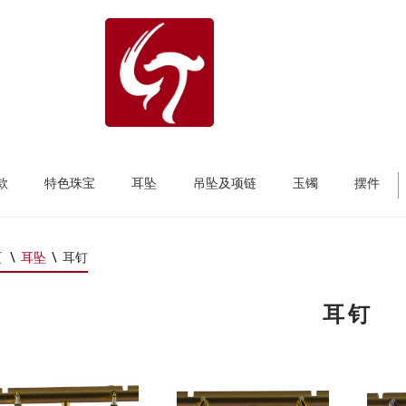
款
特色珠宝
耳坠
吊坠及项链
玉镯
摆件
页
\
耳坠
\
耳钉
耳钉