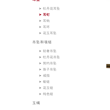
牡丹花耳坠
耳钉
耳钩
耳环
花玉耳坠
吊坠和项链
轻奢吊坠
牡丹花吊坠
简约吊坠
珠子吊坠
戒指
银链
花玉链
纯色链
玉镯