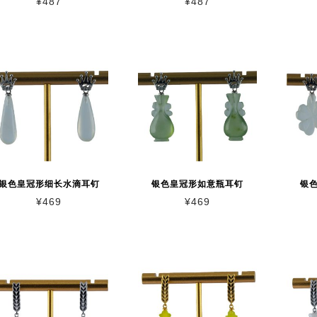
¥
487
¥
487
银色皇冠形细长水滴耳钉
银色皇冠形如意瓶耳钉
银
¥
469
¥
469