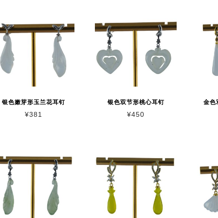
银色嫩芽形玉兰花耳钉
银色双节形桃心耳钉
金色
¥
381
¥
450