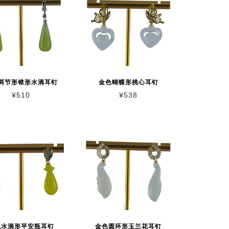
两节形锥形水滴耳钉
金色蝴蝶形桃心耳钉
¥
510
¥
538
色水滴形平安瓶耳钉
金色圆环形玉兰花耳钉