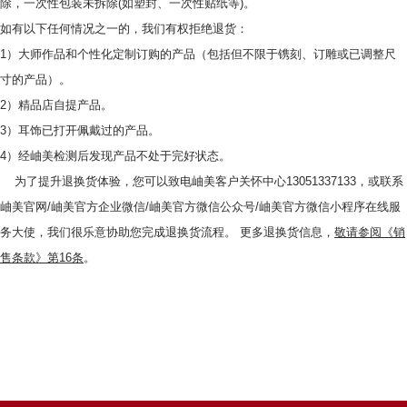
除，一次性包装未拆除(如塑封、一次性贴纸等)。
如有以下任何情况之一的，我们有权拒绝退货：
1）大师作品和个性化定制订购的产品（包括但不限于镌刻、订雕或已调整尺
寸的产品）。
2）精品店自提产品。
3）耳饰已打开佩戴过的产品。
4）经岫美检测后发现产品不处于完好状态。
为了提升退换货体验，您可以致电岫美客户关怀中心13051337133，或联系
岫美官网/岫美官方企业微信/岫美官方微信公众号/岫美官方微信小程序在线服
务大使，我们很乐意协助您完成退换货流程。 更多退换货信息，
敬请参阅《销
售条款》第1
6
条
。