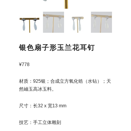
银色扇子形玉兰花耳钉
¥
778
材质：925银；合成立方氧化锆（水钻）；天
然岫玉高冰玉料。
尺寸：长32 x 宽13 mm
技艺：手工立体雕刻