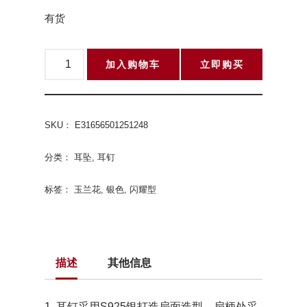
有货
加入购物车
立即购买
SKU：
E31656501251248
分类：
耳坠
,
耳钉
标签：
玉兰花
,
银色
,
闪耀型
描述
其他信息
1. 耳钉采用S925银打造扇面造型，扇柄处采