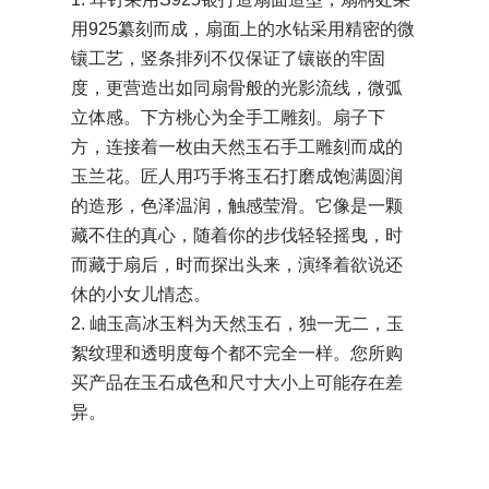
用925纂刻而成，扇面上的水钻采用精密的微
镶工艺，竖条排列不仅保证了镶嵌的牢固
度，更营造出如同扇骨般的光影流线，微弧
立体感。下方桃心为全手工雕刻。扇子下
方，连接着一枚由天然玉石手工雕刻而成的
玉兰花。匠人用巧手将玉石打磨成饱满圆润
的造形，色泽温润，触感莹滑。它像是一颗
藏不住的真心，随着你的步伐轻轻摇曳，时
而藏于扇后，时而探出头来，演绎着欲说还
休的小女儿情态。
2. 岫玉高冰玉料为天然玉石，独一无二，玉
絮纹理和透明度每个都不完全一样。您所购
买产品在玉石成色和尺寸大小上可能存在差
异。