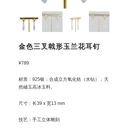
金色三叉戟形玉兰花耳钉
¥
789
材质：925银；合成立方氧化锆（水钻）；天
然岫玉高冰玉料。
尺寸：长39 x 宽13 mm
技艺：手工立体雕刻