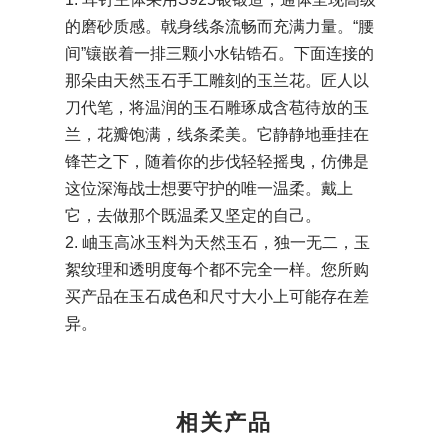
的磨砂质感。戟身线条流畅而充满力量。“腰
间”镶嵌着一排三颗小水钻锆石。下面连接的
那朵由天然玉石手工雕刻的玉兰花。匠人以
刀代笔，将温润的玉石雕琢成含苞待放的玉
兰，花瓣饱满，线条柔美。它静静地垂挂在
锋芒之下，随着你的步伐轻轻摇曳，仿佛是
这位深海战士想要守护的唯一温柔。戴上
它，去做那个既温柔又坚定的自己。
2. 岫玉高冰玉料为天然玉石，独一无二，玉
絮纹理和透明度每个都不完全一样。您所购
买产品在玉石成色和尺寸大小上可能存在差
异。
相关产品