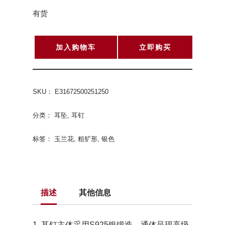
有货
加入购物车
立即购买
SKU：
E31672500251250
分类：
耳坠
,
耳钉
标签：
玉兰花
,
粗犷形
,
银色
描述
其他信息
1. 耳钉主体采用S925银锻造，通体呈现高级