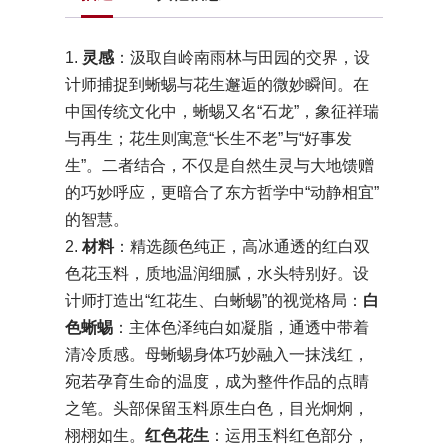
1.
灵感
：汲取自岭南雨林与田园的交界，设
计师捕捉到蜥蜴与花生邂逅的微妙瞬间。在
中国传统文化中，蜥蜴又名“石龙”，象征祥瑞
与再生；花生则寓意“长生不老”与“好事发
生”。二者结合，不仅是自然生灵与大地馈赠
的巧妙呼应，更暗合了东方哲学中“动静相宜”
的智慧。
2.
材料
：精选颜色纯正，高冰通透的红白双
色花玉料，质地温润细腻，水头特别好。设
计师打造出“红花生、白蜥蜴”的视觉格局：
白
色蜥蜴
：主体色泽纯白如凝脂，通透中带着
清冷质感。母蜥蜴身体巧妙融入一抹浅红，
宛若孕育生命的温度，成为整件作品的点睛
之笔。头部保留玉料原生白色，目光炯炯，
栩栩如生。
红色花生
：运用玉料红色部分，