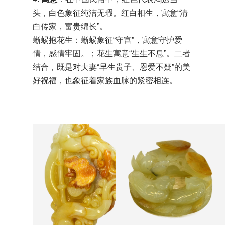
头，白色象征纯洁无瑕。红白相生，寓意“清
白传家，富贵绵长”。
蜥蜴抱花生：蜥蜴象征“守宫”，寓意守护爱
情，感情牢固。；花生寓意“生生不息”。二者
结合，既是对夫妻“早生贵子、恩爱不疑”的美
好祝福，也象征着家族血脉的紧密相连。