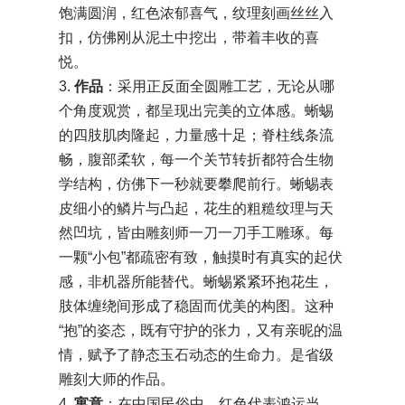
饱满圆润，红色浓郁喜气，纹理刻画丝丝入
扣，仿佛刚从泥土中挖出，带着丰收的喜
悦。
3.
作品
：采用正反面全圆雕工艺，无论从哪
个角度观赏，都呈现出完美的立体感。蜥蜴
的四肢肌肉隆起，力量感十足；脊柱线条流
畅，腹部柔软，每一个关节转折都符合生物
学结构，仿佛下一秒就要攀爬前行。蜥蜴表
皮细小的鳞片与凸起，花生的粗糙纹理与天
然凹坑，皆由雕刻师一刀一刀手工雕琢。每
一颗“小包”都疏密有致，触摸时有真实的起伏
感，非机器所能替代。蜥蜴紧紧环抱花生，
肢体缠绕间形成了稳固而优美的构图。这种
“抱”的姿态，既有守护的张力，又有亲昵的温
情，赋予了静态玉石动态的生命力。是省级
雕刻大师的作品。
4.
寓意
：在中国民俗中，红色代表鸿运当