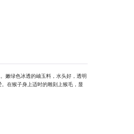
云。嫩绿色冰透的岫玉料，水头好，透明
爱。在猴子身上适时的雕刻上猴毛，显