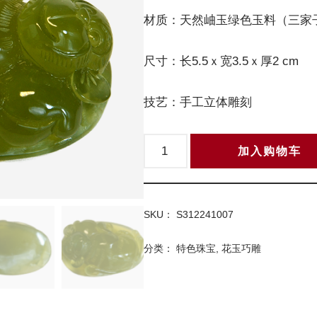
材质：天然岫玉绿色玉料（三家
尺寸：长5.5ｘ宽3.5ｘ厚2 cm
技艺：手工立体雕刻
加入购物车
SKU：
S312241007
分类：
特色珠宝
,
花玉巧雕