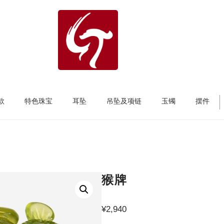
款
特色珠宝
耳坠
吊坠及项链
玉镯
摆件
猴牌
¥
2,940