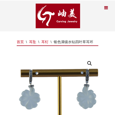
首页
\
耳坠
\
耳钉
\
银色满镶水钻四叶草耳环