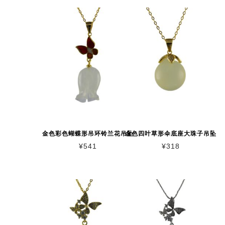
金色彩色蝴蝶形吊环铃兰花吊坠
金色四叶草形伞底座大珠子吊坠
¥
541
¥
318