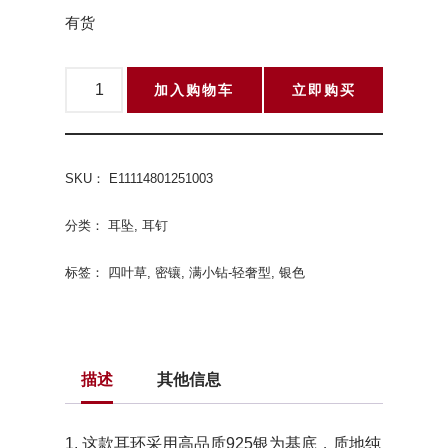
有货
加入购物车
立即购买
SKU：
E11114801251003
分类：
耳坠
,
耳钉
标签：
四叶草
,
密镶
,
满小钻-轻奢型
,
银色
描述
其他信息
1. 这款耳环采用高品质925银为基底，质地纯