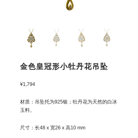
金色皇冠形小牡丹花吊坠
¥
1,794
材质：吊坠托为925银；牡丹花为天然的白冰
玉料。
尺寸：长48 x 宽26 x 高10 mm