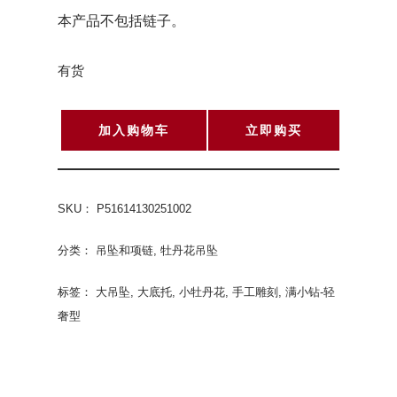
本产品不包括链子。
有货
加入购物车
立即购买
SKU：
P51614130251002
分类：
吊坠和项链
,
牡丹花吊坠
标签：
大吊坠
,
大底托
,
小牡丹花
,
手工雕刻
,
满小钻-轻
奢型