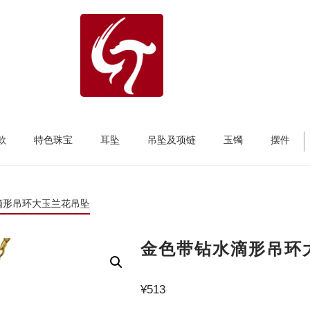
款
特色珠宝
耳坠
吊坠及项链
玉镯
摆件
滴形吊环大玉兰花吊坠
金色带钻水滴形吊环
¥
513