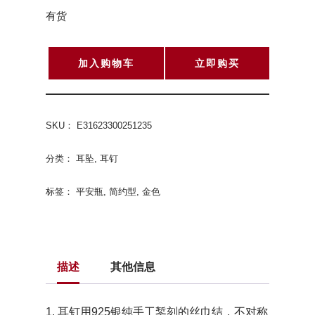
有货
加入购物车
立即购买
SKU：
E31623300251235
分类：
耳坠
,
耳钉
标签：
平安瓶
,
简约型
,
金色
描述
其他信息
1. 耳钉用925银纯手工錾刻的丝巾结，不对称