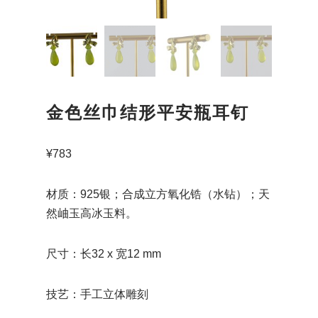
金色丝巾结形平安瓶耳钉
¥
783
材质：925银；合成立方氧化锆（水钻）；天
然岫玉高冰玉料。
尺寸：长32 x 宽12 mm
技艺：手工立体雕刻