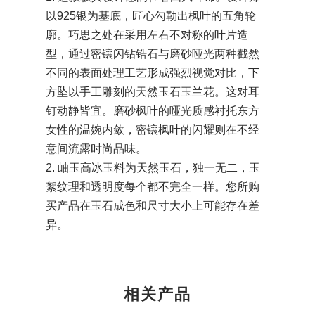
以925银为基底，匠心勾勒出枫叶的五角轮
廓。巧思之处在采用左右不对称的叶片造
型，通过密镶闪钻锆石与磨砂哑光两种截然
不同的表面处理工艺形成强烈视觉对比，下
方坠以手工雕刻的天然玉石玉兰花。这对耳
钉动静皆宜。磨砂枫叶的哑光质感衬托东方
女性的温婉内敛，密镶枫叶的闪耀则在不经
意间流露时尚品味。
2. 岫玉高冰玉料为天然玉石，独一无二，玉
絮纹理和透明度每个都不完全一样。您所购
买产品在玉石成色和尺寸大小上可能存在差
异。
相关产品