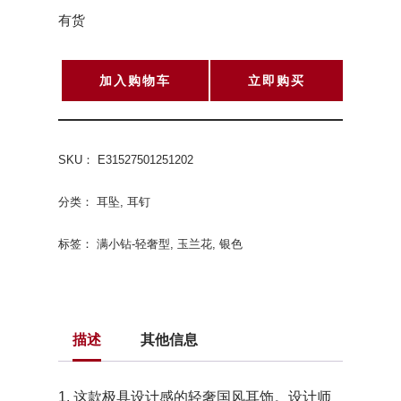
有货
加入购物车
立即购买
SKU：
E31527501251202
分类：
耳坠
,
耳钉
标签：
满小钻-轻奢型
,
玉兰花
,
银色
描述
其他信息
1. 这款极具设计感的轻奢国风耳饰。设计师