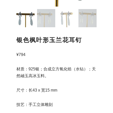
银色枫叶形玉兰花耳钉
¥
794
材质：925银；合成立方氧化锆（水钻）；天
然岫玉高冰玉料。
尺寸：长43 x 宽15 mm
技艺：手工立体雕刻