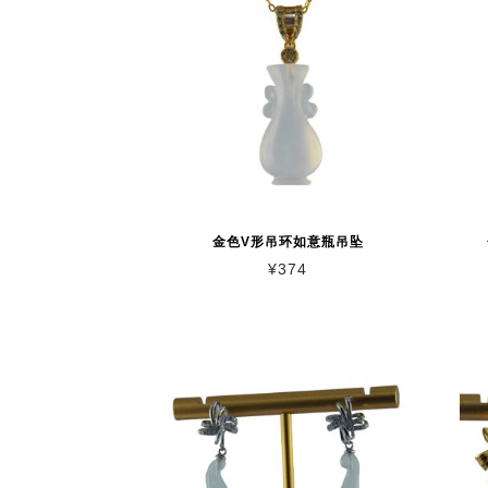
金色V形吊环如意瓶吊坠
¥
374