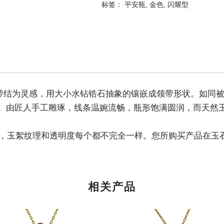
标签：
平安瓶
,
金色
,
闪耀型
士领带结为灵感，用大小水钻锆石抽象的镶嵌成领带形状。如
。由匠人手工雕琢，线条温婉流畅，瓶形饱满圆润，而天然
无二，玉絮纹理和透明度每个都不完全一样。您所购买产品在玉
相关产品