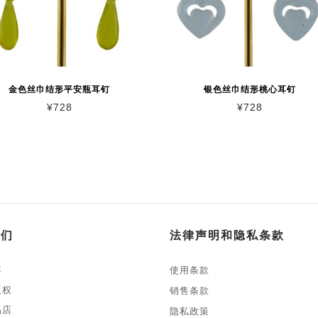
金色丝巾结形平安瓶耳钉
银色丝巾结形桃心耳钉
¥
728
¥
728
我们
法律声明和隐私条款
事
使用条款
版权
销售条款
品店
隐私政策