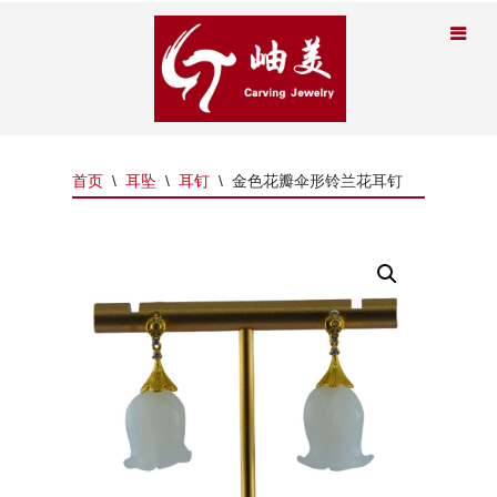
首页
\
耳坠
\
耳钉
\
金色花瓣伞形铃兰花耳钉