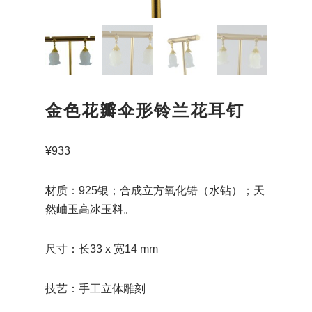
金色花瓣伞形铃兰花耳钉
¥
933
材质：925银；合成立方氧化锆（水钻）；天
然岫玉高冰玉料。
尺寸：长33 x 宽14 mm
技艺：手工立体雕刻