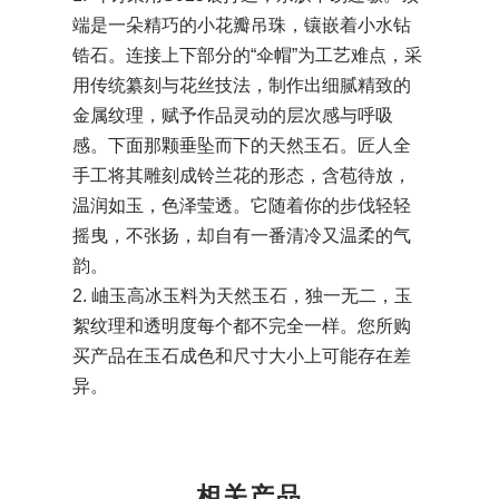
端是一朵精巧的小花瓣吊珠，镶嵌着小水钻
锆石。连接上下部分的“伞帽”为工艺难点，采
用传统纂刻与花丝技法，制作出细腻精致的
金属纹理，赋予作品灵动的层次感与呼吸
感。下面那颗垂坠而下的天然玉石。匠人全
手工将其雕刻成铃兰花的形态，含苞待放，
温润如玉，色泽莹透。它随着你的步伐轻轻
摇曳，不张扬，却自有一番清冷又温柔的气
韵。
2. 岫玉高冰玉料为天然玉石，独一无二，玉
絮纹理和透明度每个都不完全一样。您所购
买产品在玉石成色和尺寸大小上可能存在差
异。
相关产品