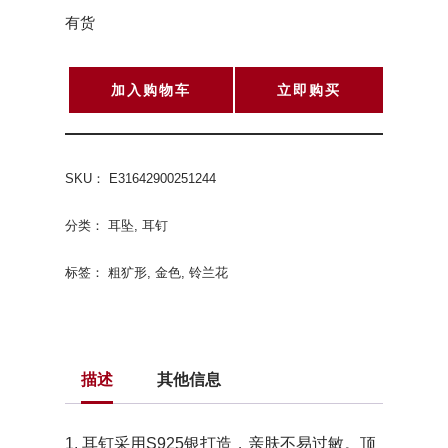
有货
加入购物车
立即购买
SKU：
E31642900251244
分类：
耳坠
,
耳钉
标签：
粗犷形
,
金色
,
铃兰花
描述
其他信息
1. 耳钉采用S925银打造，亲肤不易过敏。顶