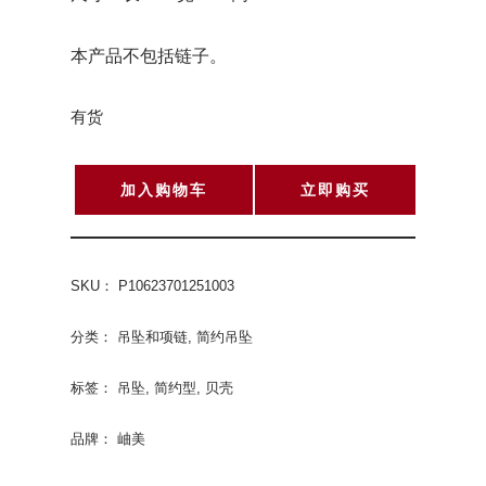
本产品不包括链子。
有货
加入购物车
立即购买
SKU：
P10623701251003
分类：
吊坠和项链
,
简约吊坠
标签：
吊坠
,
简约型
,
贝壳
品牌：
岫美