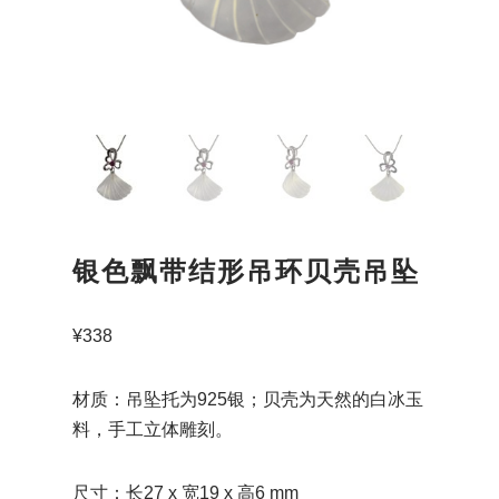
银色飘带结形吊环贝壳吊坠
¥
338
材质：吊坠托为925银；贝壳为天然的白冰玉
料，手工立体雕刻。
尺寸：长27 x 宽19 x 高6 mm