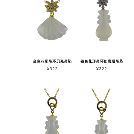
金色花形吊环贝壳吊坠
银色花形吊环如意瓶吊坠
¥
322
¥
322