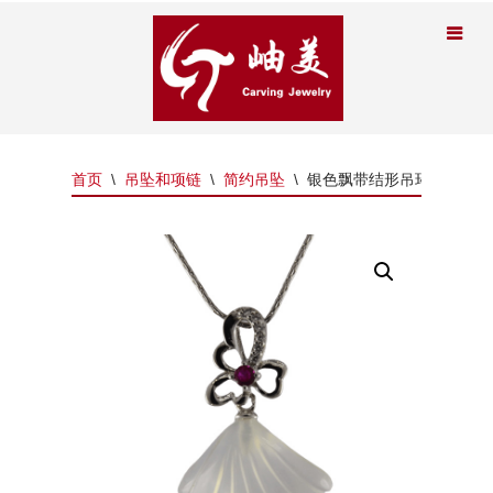
首页
\
吊坠和项链
\
简约吊坠
\
银色飘带结形吊环贝壳吊坠