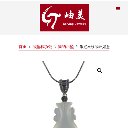
首页
\
吊坠和项链
\
简约吊坠
\
银色V形吊环如意瓶吊坠