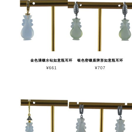
金色满镶水钻如意瓶耳环
银色密镶盾牌形如意瓶耳环
¥
661
¥
707