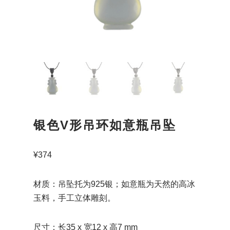
银色V形吊环如意瓶吊坠
¥
374
材质：吊坠托为925银；如意瓶为天然的高冰
玉料，手工立体雕刻。
尺寸：长35 x 宽12 x 高7 mm