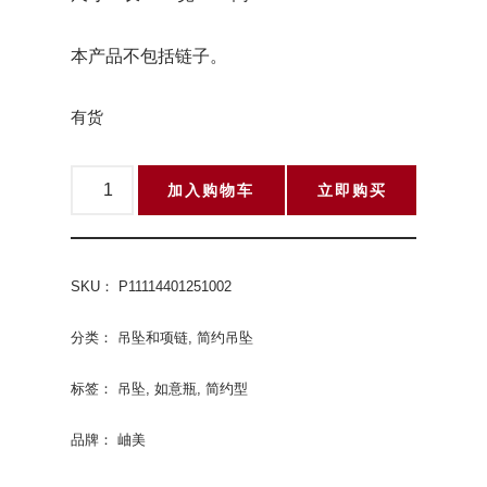
本产品不包括链子。
有货
加入购物车
立即购买
SKU：
P11114401251002
分类：
吊坠和项链
,
简约吊坠
标签：
吊坠
,
如意瓶
,
简约型
品牌：
岫美