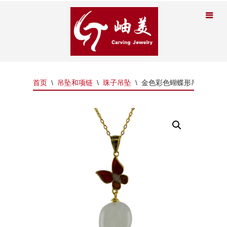
首页
\
吊坠和项链
\
珠子吊坠
\
金色彩色蝴蝶形吊环铃兰花