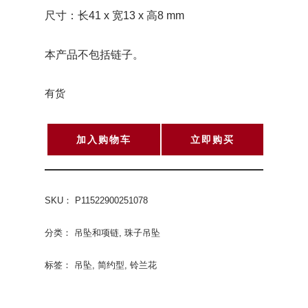
尺寸：长41 x 宽13 x 高8 mm
本产品不包括链子。
有货
加入购物车
立即购买
SKU：
P11522900251078
分类：
吊坠和项链
,
珠子吊坠
标签：
吊坠
,
简约型
,
铃兰花