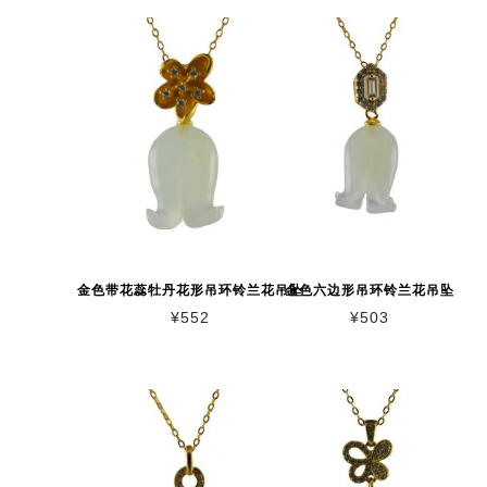
金色带花蕊牡丹花形吊环铃兰花吊坠
金色六边形吊环铃兰花吊坠
¥
552
¥
503