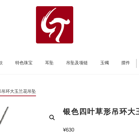
款
特色珠宝
耳坠
吊坠及项链
玉镯
摆件
形吊环大玉兰花吊坠
银色四叶草形吊环大
¥
630