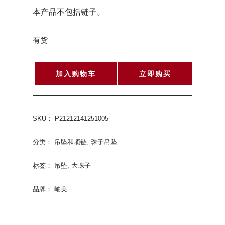
本产品不包括链子。
有货
加入购物车
立即购买
SKU：
P21212141251005
分类：
吊坠和项链
,
珠子吊坠
标签：
吊坠
,
大珠子
品牌：
岫美