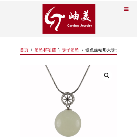
首页
\
吊坠和项链
\
珠子吊坠
\
银色丝帽形大珠子吊坠