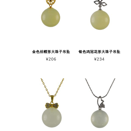
金色丝帽形大珠子吊坠
银色鸡冠花形大珠子吊坠
¥
206
¥
234