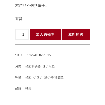
本产品不包括链子。
有货
加入购物车
立即购买
SKU：
P31224150251015
分类：
吊坠和项链
,
珠子吊坠
标签：
吊坠
,
小珠子
,
满小钻-轻奢型
品牌：
岫美