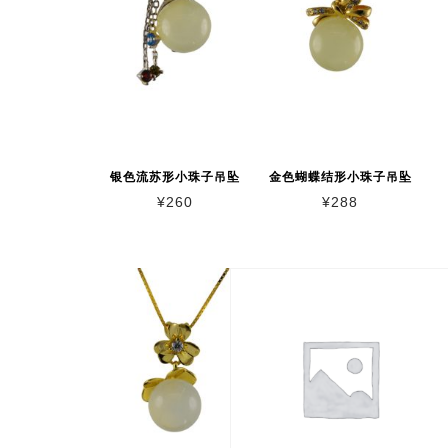
银色流苏形小珠子吊坠
金色蝴蝶结形小珠子吊坠
¥
260
¥
288