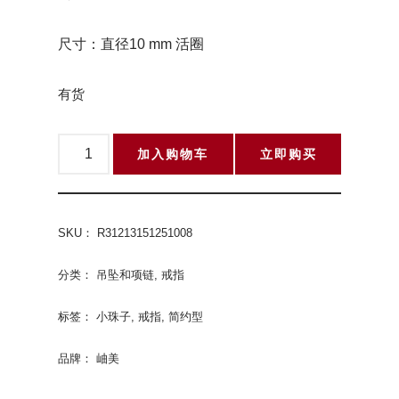
尺寸：直径10 mm 活圈
有货
加入购物车
立即购买
SKU：
R31213151251008
分类：
吊坠和项链
,
戒指
标签：
小珠子
,
戒指
,
简约型
品牌：
岫美