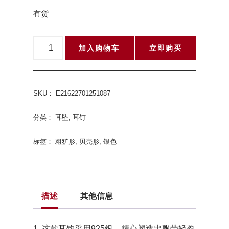
有货
加入购物车
立即购买
SKU：
E21622701251087
分类：
耳坠
,
耳钉
标签：
粗犷形
,
贝壳形
,
银色
描述
其他信息
1. 这款耳钩采用925银，精心塑造出飘带轻盈