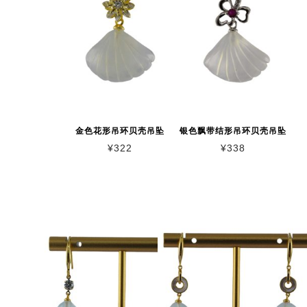
金色花形吊环贝壳吊坠
银色飘带结形吊环贝壳吊坠
¥
322
¥
338