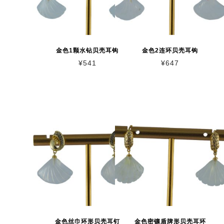
金色1颗水钻贝壳耳钩
金色2连环贝壳耳钩
¥
541
¥
647
金色丝巾环形贝壳耳钉
金色密镶盾牌形贝壳耳环