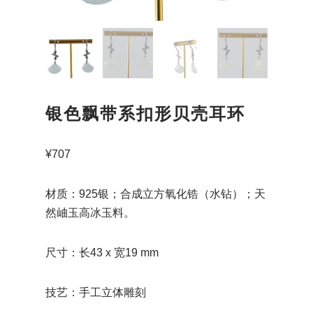
银色飘带系扣形贝壳耳环
¥
707
材质：925银；合成立方氧化锆（水钻）；天
然岫玉高冰玉料。
尺寸：长43 x 宽19 mm
技艺：手工立体雕刻