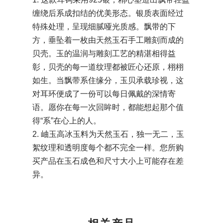
缠绕后系成扣结的优美形态。银质表面经过
特殊处理，呈现细腻哑光质感。飘带的下
方，垂坠着一枚由天然玉石手工雕刻而成的
贝壳。玉的温润与雕刻工艺的精湛相得益
彰，贝壳的每一道纹理都被匠心还原，栩栩
如生。当飘带系住缘分，玉贝承载珍视，这
对耳环便成了一份可以每日佩戴的深情寄
语。愿你在每一次回眸时，都能想起那个值
得“系”在心上的人。
2. 岫玉高冰玉料为天然玉石，独一无二，玉
絮纹理和透明度每个都不完全一样。您所购
买产品在玉石成色和尺寸大小上可能存在差
异。