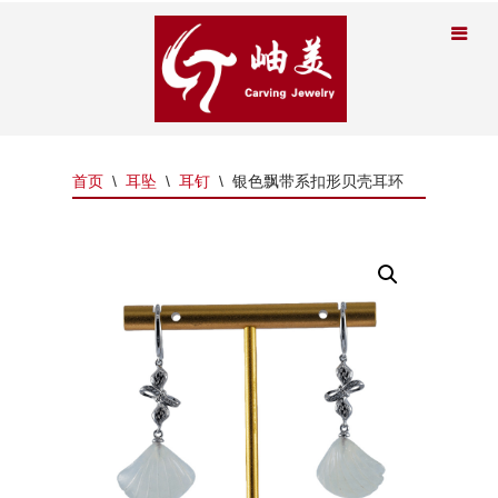
首页
\
耳坠
\
耳钉
\
银色飘带系扣形贝壳耳环